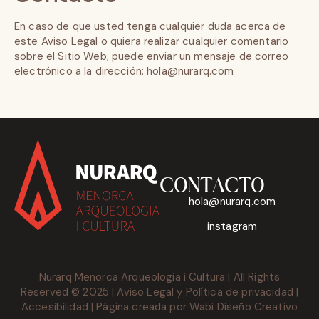
En caso de que usted tenga cualquier duda acerca de
este Aviso Legal o quiera realizar cualquier comentario
sobre el Sitio Web, puede enviar un mensaje de correo
electrónico a la dirección: hola@nurarq.com
CONTACTO
hola@nurarq.com
instagram
Nurarq Menorca Arqueologia i Cultura | All Rights
Reserved © 2025 |
Aviso Legal
y
Política de privacidad
|
Accesibilidad
| Página creada por
Wabi Diseño Creativo