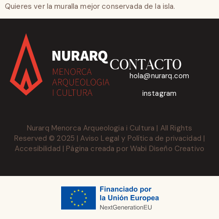
Quieres ver la muralla mejor conservada de la isla.
CONTACTO
hola@nurarq.com
instagram
Nurarq Menorca Arqueologia i Cultura | All Rights
Reserved © 2025 |
Aviso Legal
y
Política de privacidad
|
Accesibilidad
| Página creada por
Wabi Diseño Creativo